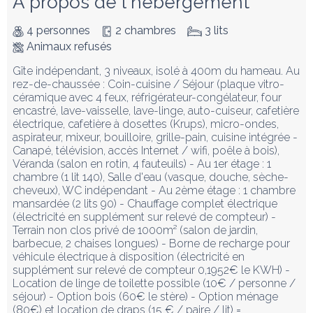
À propos de l'hébergement
4 personnes
2 chambres
3 lits
Animaux refusés
Gîte indépendant, 3 niveaux, isolé à 400m du hameau. Au 
rez-de-chaussée : Coin-cuisine / Séjour (plaque vitro-
céramique avec 4 feux, réfrigérateur-congélateur, four 
encastré, lave-vaisselle, lave-linge, auto-cuiseur, cafetière 
électrique, cafetière à dosettes (Krups), micro-ondes, 
aspirateur, mixeur, bouilloire, grille-pain, cuisine intégrée - 
Canapé, télévision, accès Internet / wifi, poêle à bois), 
Véranda (salon en rotin, 4 fauteuils) - Au 1er étage : 1 
chambre (1 lit 140), Salle d'eau (vasque, douche, sèche-
cheveux), WC indépendant - Au 2ème étage : 1 chambre 
mansardée (2 lits 90) - Chauffage complet électrique 
(électricité en supplément sur relevé de compteur) - 
Terrain non clos privé de 1000m² (salon de jardin, 
barbecue, 2 chaises longues) - Borne de recharge pour 
véhicule électrique à disposition (électricité en 
supplément sur relevé de compteur 0,1952€ le KWH) - 
Location de linge de toilette possible (10€ / personne / 
séjour) - Option bois (60€ le stère) - Option ménage 
(80€) et location de draps (15 € / paire / lit) = 