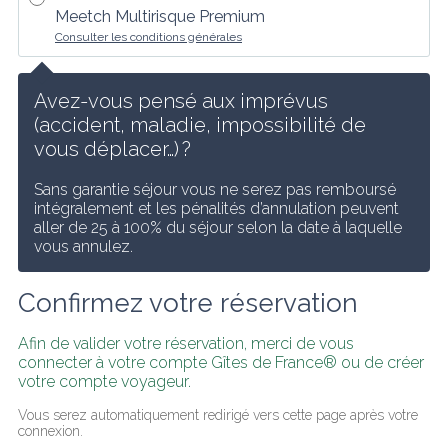
Meetch Multirisque Premium
Consulter les conditions générales
Avez-vous pensé aux imprévus 
(accident, maladie, impossibilité de 
vous déplacer…) ?
Sans garantie séjour vous ne serez pas remboursé 
intégralement et les pénalités d’annulation peuvent 
aller de 25 à 100% du séjour selon la date à laquelle 
vous annulez.
Confirmez votre réservation
Afin de valider votre réservation, merci de vous 
connecter à votre compte Gîtes de France® ou de créer 
votre compte voyageur.
Vous serez automatiquement redirigé vers cette page après votre 
connexion.