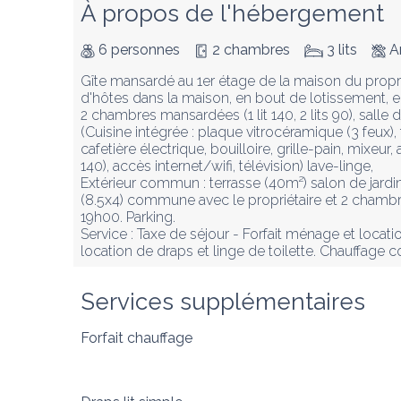
À propos de l'hébergement
6 personnes
2 chambres
3 lits
A
Gîte mansardé au 1er étage de la maison du propr
d'hôtes dans la maison, en bout de lotissement, en
2 chambres mansardées (1 lit 140, 2 lits 90), sall
(Cuisine intégrée : plaque vitrocéramique (3 feux), 
cafetière électrique, bouilloire, grille-pain, mixe
140), accès internet/wifi, télévision) lave-linge, 

Extérieur commun : terrasse (40m²) salon de jardin 
(8.5x4) commune avec le propriétaire et 2 chambr
19h00. Parking.

Service : Taxe de séjour - Forfait ménage et locatio
location de draps et linge de toilette. Chauffage 
Services supplémentaires
Forfait chauffage