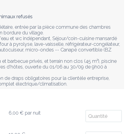
nimaux refusés
iétaire, entrée par la pièce commune des chambres 
 bordure du village.

e d'eau et wc indépendant, Séjour/coin-cuisine mansardé 
four à pyrolyse, lave-vaisselle, réfrigérateur-congélateur, 
ur, autocuiseur, micro-ondes -- Canapé convertible (BZ 
et barbecue privés, et terrain non clos (45 m²), piscine 
es d'hôtes, ouverte du 01/06 au 30/09 de 9h00 à 
n de draps obligatoires pour la clientèle entreprise, 
complet électrique/climatisation.
6,00 €
par nuit