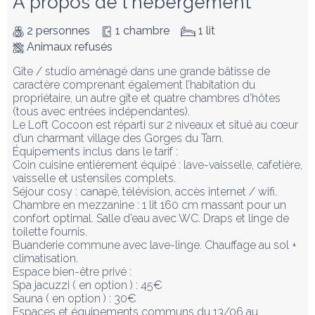
À propos de l'hébergement
2 personnes
1 chambre
1 lit
Animaux refusés
Gîte / studio aménagé dans une grande bâtisse de 
caractère comprenant également l’habitation du 
propriétaire, un autre gîte et quatre chambres d’hôtes 
(tous avec entrées indépendantes).

Le Loft Cocoon est réparti sur 2 niveaux et situé au cœur 
d’un charmant village des Gorges du Tarn.

Équipements inclus dans le tarif :

Coin cuisine entièrement équipé : lave-vaisselle, cafetière, 
vaisselle et ustensiles complets.

Séjour cosy : canapé, télévision, accès internet / wifi. 
Chambre en mezzanine : 1 lit 160 cm massant pour un 
confort optimal. Salle d’eau avec WC. Draps et linge de 
toilette fournis.

Buanderie commune avec lave-linge. Chauffage au sol + 
climatisation.

Espace bien-être privé :

Spa jacuzzi ( en option ) : 45€ 

Sauna ( en option ) : 30€

Espaces et équipements communs du 13/06 au 