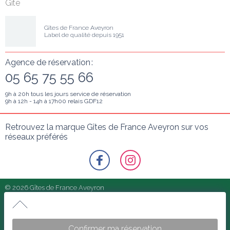
Gîte
Gîtes de France Aveyron
Label de qualité depuis 1951
Agence de réservation :
05 65 75 55 66
9h à 20h tous les jours service de réservation
9h à 12h - 14h à 17h00 relais GDF12
Retrouvez la marque Gîtes de France Aveyron sur vos 
réseaux préférés
© 2026 Gîtes de France Aveyron
Politique de confidentialité
Le Loft Cocoon
CONDITIONS GÉNÉRALES DE VENTE
Charme, design, bien-être ... tout est conçu dans ce loft 
Confirmer ma réservation
Assurance Séjour Meetch