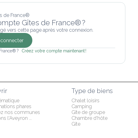
ompte Gîtes de France® ?
gé vers cette page après votre connexion.
connecter
 France® ? 
Créez votre compte maintenant !
rir
Type de biens
hématique
Chalet loisirs
nations phares
Camping
ez nos communes
Gîte de groupe
s l'Aveyron ...
Chambre d'hôte
Gîte