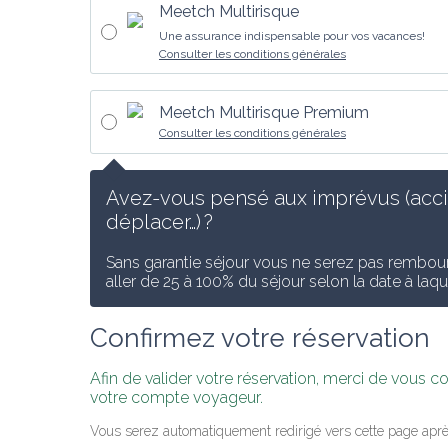
Meetch Multirisque
Une assurance indispensable pour vos vacances!
Consulter les conditions générales
Meetch Multirisque Premium
Consulter les conditions générales
Avez-vous pensé aux imprévus (accid
déplacer…) ?
Sans garantie séjour vous ne serez pas rembours
aller de 25 à 100% du séjour selon la date à laq
Confirmez votre réservation
Afin de valider votre réservation, merci de vous 
votre compte voyageur.
Vous serez automatiquement redirigé vers cette page aprè