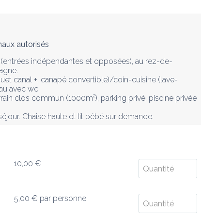
aux autorisés
e (entrées indépendantes et opposées), au rez-de-
gne. 

quet canal +, canapé convertible)/coin-cuisine (lave-
eau avec wc.

errain clos commun (1000m²), parking privé, piscine privée 
 séjour. Chaise haute et lit bébé sur demande.
10,00 €
5,00 €
par personne