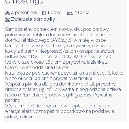
O hostingu
4 personnes
1 pokój
2 łóżka
Zwierzęta odmówiły
Samodzielny domek letniskowy, dwupoziomowy, 
położony w pobliżu domu właściciela oraz innego 
domku letniskowego (AYG1190), w małej wiosce. 

Na 1. piętrze: aneks kuchenny (zmywarka, ekspres do 
kawy z filtrem + Nespresso)/salon (kanapa, telewizor, 
odtwarzacz DVD, piec na pelety, Wi-Fi), 1 sypialnia (1 
łóżko o szerokości 160 cm z prywatną łazienką z 
toaletą) oraz oddzielna toaleta.

Na 2. piętrze pod dachem: 1 sypialnia na antresoli (1 łóżko 
o szerokości 140 cm z prywatną łazienką).

Wspólna piwnica dla obu domków (pralka), prywatny 
drewniany taras (15 m²), prywatna, nieogrodzona działka 
(1000 m²), meble ogrodowe, grill gazowy. Prywatny 
parking.

Wynajem pościeli i ręczników – opłata klimatyczna – 
energia elektryczna płatna dodatkowo na podstawie 
odczytu licznika.