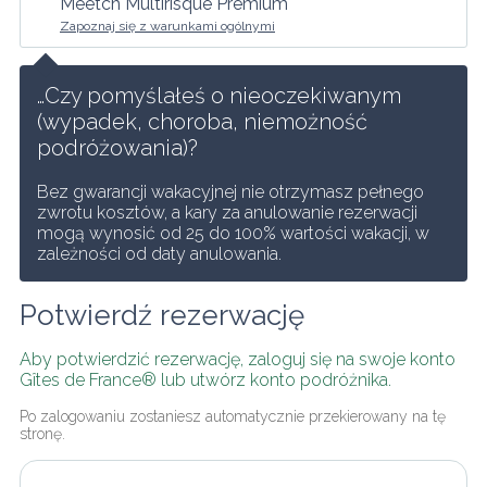
Meetch Multirisque Premium
Zapoznaj się z warunkami ogólnymi
…Czy pomyślałeś o nieoczekiwanym 
(wypadek, choroba, niemożność 
podróżowania)?
Bez gwarancji wakacyjnej nie otrzymasz pełnego 
zwrotu kosztów, a kary za anulowanie rezerwacji 
mogą wynosić od 25 do 100% wartości wakacji, w 
zależności od daty anulowania.
Potwierdź rezerwację
Aby potwierdzić rezerwację, zaloguj się na swoje konto 
Gîtes de France® lub utwórz konto podróżnika.
Po zalogowaniu zostaniesz automatycznie przekierowany na tę 
stronę.