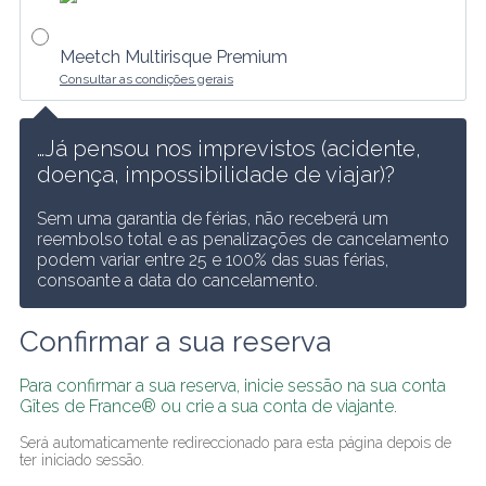
Meetch Multirisque Premium
Consultar as condições gerais
…Já pensou nos imprevistos (acidente, 
doença, impossibilidade de viajar)?
Sem uma garantia de férias, não receberá um 
reembolso total e as penalizações de cancelamento 
podem variar entre 25 e 100% das suas férias, 
consoante a data do cancelamento.
Confirmar a sua reserva
Para confirmar a sua reserva, inicie sessão na sua conta 
Gîtes de France® ou crie a sua conta de viajante.
Será automaticamente redireccionado para esta página depois de 
ter iniciado sessão.