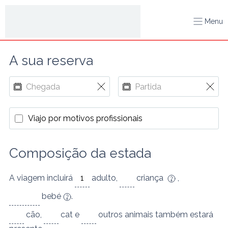
Menu
A sua reserva
Viajo por motivos profissionais
Composição da estada
A viagem incluirá
adulto
,
criança
,
bebé
.
cão
,
cat
e
outros animais
também estará